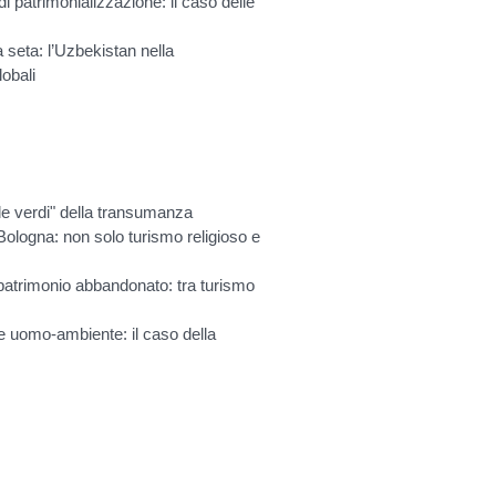
di patrimonializzazione: il caso delle
a seta: l’Uzbekistan nella
lobali
rade verdi" della transumanza
ologna: non solo turismo religioso e
patrimonio abbandonato: tra turismo
e uomo-ambiente: il caso della