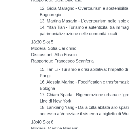
12. Gioia Maragno - Overtourism e sostenibilità nei
Bagnoregio
13. Martina Masarin - L'overtourism nelle isole d
14. Yifan Tian - Turismo e autenticità: tra immagi
patrimonializzazione nelle comunità locali
18:30 Slot 5
Modera: Sofia Carichino
Discussant: Alba Fasolo
Rapporteur: Francesco Scanferla
15. Tan Li - Turismo e crisi abitativa: l’impatto d
Parigi
16. Alessia Marino - Foodification e trasformazio
Bologna
17. Chiara Spada - Rigenerazione urbana e “green
Line di New York
18. Lanxiang Yang - Dalla città abitata allo spazio
accesso a Venezia e il sistema a biglietto di W
18:40 Slot 6
Modera: Martina Masarin