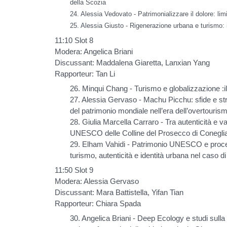
della Scozia
24. Alessia Vedovato - Patrimonializzare il dolore: limi
25. Alessia Giusto - Rigenerazione urbana e turismo:
11:10 Slot 8
Modera: Angelica Briani
Discussant: Maddalena Giaretta, Lanxian Yang
Rapporteur: Tan Li
26. Minqui Chang - Turismo e globalizzazione :il 
27. Alessia Gervaso - Machu Picchu: sfide e str
del patrimonio mondiale nell’era dell’overtouris
28. Giulia Marcella Carraro - Tra autenticità e v
UNESCO delle Colline del Prosecco di Conegli
29. Elham Vahidi - Patrimonio UNESCO e proces
turismo, autenticità e identità urbana nel caso d
11:50 Slot 9
Modera: Alessia Gervaso
Discussant: Mara Battistella, Yifan Tian
Rapporteur: Chiara Spada
30. Angelica Briani - Deep Ecology e studi sulla