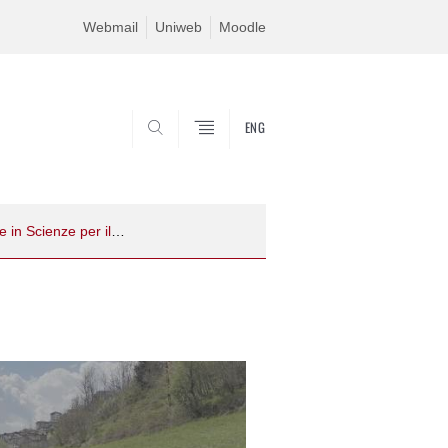
Webmail
Uniweb
Moodle
ENG
SEARCH
Giornate di presentazione dei lavori degli studenti - Laurea magistrale in Scienze per il paesaggio