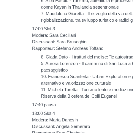
6. Alba Fasolo - Turismo, autenticità e processi 
donne Kayan in Thailandia settentrionale
7. Maddalena Giaretta - Il risveglio della via dell
riglobalizzazione, tra sviluppo turistico e radici g
17:00 Slot 3
Modera: Sara Ceciliani
Discussant: Sara Bruseghin
Rapporteur: Stefano Andreas Toffano
8. Giada Dato - I tratturi del molise: "le autost
9. Aurora Lorenzon - Il cammino di San Luca a B
paesaggistico
10. Francesco Scanferla - Urban Exploration e 
alternativo e valorizzazione culturale
11. Michela Turetta - Turismo lento e mediazion
Riserva della Biosfera dei Colli Euganei
17:40 pausa
18:00 Slot 4
Modera: Marta Danesin
Discussant: Angela Semeraro
Rapporteur: Sara Giachelle