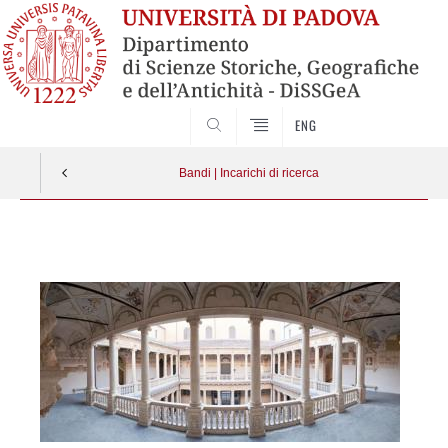
SEARCH
ENG
Bandi | Incarichi di ricerca
Vai
al
contenuto