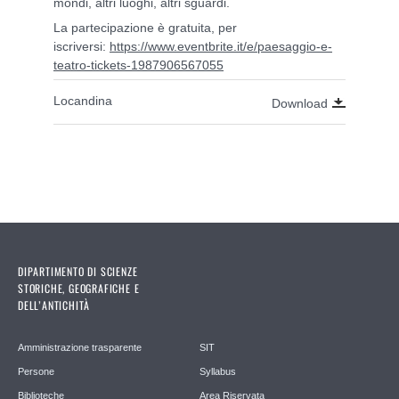
mondi, altri luoghi, altri sguardi.
La partecipazione è gratuita, per
iscriversi:
https://www.eventbrite.it/e/paesaggio-e-
teatro-tickets-1987906567055
Locandina
Download
DIPARTIMENTO DI SCIENZE
STORICHE, GEOGRAFICHE E
DELL’ANTICHITÀ
Amministrazione trasparente
SIT
Persone
Syllabus
Biblioteche
Area Riservata