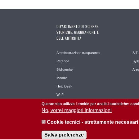
DIPARTIMENTO DI SCIENZE
STORICHE, GEOGRAFICHE E
DELL’ANTICHITÀ
Amministrazione trasparente
SIT
Persone
Syll
Biblioteche
Area
Moodle
Help Desk
Wi-Fi
Questo sito utilizza i cookie per analisi statistiche: con
No, vorrei maggiori informazioni
Cookie tecnici - strettamente necessari
© 2026 Università di Padova - Tutti i diritti riservati
Salva preferenze
P.I. 00742430283 C.F. 80006480281