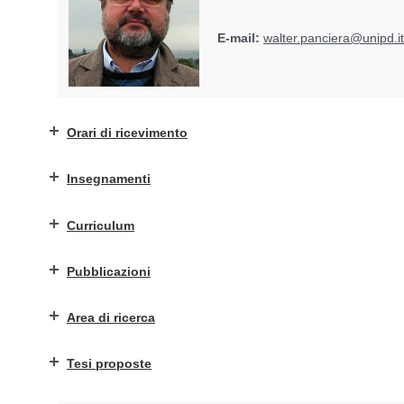
E-mail:
walter.panciera@unipd.it
Orari di ricevimento
Insegnamenti
Curriculum
Pubblicazioni
Area di ricerca
Tesi proposte