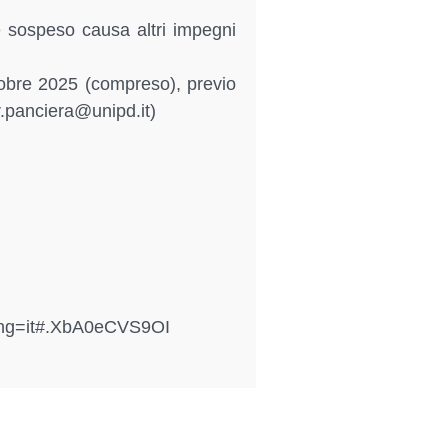
 sospeso causa altri impegni
ttobre 2025 (compreso), previo
r.panciera@unipd.it)
lang=it#.XbA0eCVS9OI