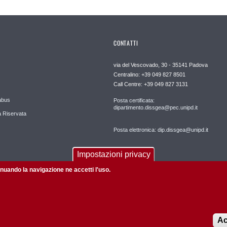
CONTATTI
via del Vescovado, 30 - 35141 Padova
Centralino: +39 049 827 8501
Call Centre: +39 049 827 3131
abus
Posta certificata:
dipartimento.dissgea@pec.unipd.it
 Riservata
Posta elettronica: dip.dissgea@unipd.it
Impostazioni privacy
tinuando la navigazione ne accetti l'uso.
Informazioni su questo sito
Accessibilità |
Privacy policy
Ac