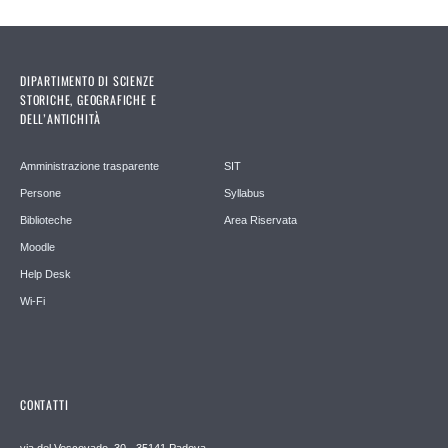
DIPARTIMENTO DI SCIENZE
STORICHE, GEOGRAFICHE E
DELL’ANTICHITÀ
Amministrazione trasparente
SIT
Persone
Syllabus
Biblioteche
Area Riservata
Moodle
Help Desk
Wi-Fi
CONTATTI
via del Vescovado, 30 - 35141 Padova