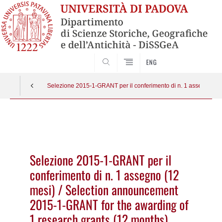
SEARCH
ENG
Selezione 2015-1-GRANT per il conferimento di n. 1 assegno (1
Vai
al
contenuto
Selezione 2015-1-GRANT per il
conferimento di n. 1 assegno (12
mesi) / Selection announcement
2015-1-GRANT for the awarding of
1 research grants (12 months)