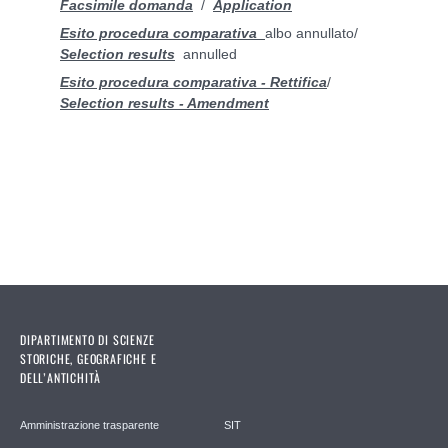
F
acsimile domanda
/
Application
Esito procedura comparativa
albo annullato
/
Selection results
annulled
Esito procedura comparativa - Rettifica
/
Selection results - A
mendment
DIPARTIMENTO DI SCIENZE
STORICHE, GEOGRAFICHE E
DELL’ANTICHITÀ
Amministrazione trasparente
SIT