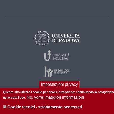
Impostazioni privacy
Questo sito utilizza i cookie per analisi statistiche: continuando la navigazion
© 2026 Università di Padova - Tutti i diritti riservati
No, vorrei maggiori informazioni
ne accetti l'uso.
P.I. 00742430283 C.F. 80006480281
Cookie tecnici - strettamente necessari
Informazioni su questo sito
Accessibilità |
Privacy policy