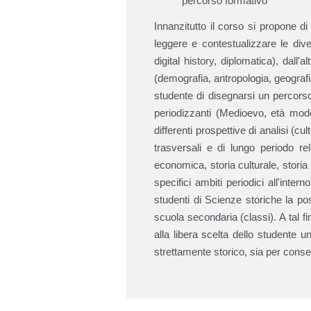
percorso formativo
Innanzitutto il corso si propone di
leggere e contestualizzare le dive
digital history, diplomatica), dall'
(demografia, antropologia, geografi
studente di disegnarsi un percorso
periodizzanti (Medioevo, età moder
differenti prospettive di analisi (cu
trasversali e di lungo periodo rela
economica, storia culturale, storia 
specifici ambiti periodici all'intern
studenti di Scienze storiche la pos
scuola secondaria (classi). A tal fin
alla libera scelta dello studente u
strettamente storico, sia per conseg