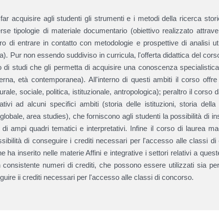
 far acquisire agli studenti gli strumenti e i metodi della ricerca sto
rse tipologie di materiale documentario (obiettivo realizzato attraver
altro di entrare in contatto con metodologie e prospettive di analisi u
a). Pur non essendo suddiviso in curricula, l'offerta didattica del cors
 di studi che gli permetta di acquisire una conoscenza specialistica i
na, età contemporanea). All'interno di questi ambiti il corso offre l
lturale, sociale, politica, istituzionale, antropologica); peraltro il corso
tivi ad alcuni specifici ambiti (storia delle istituzioni, storia dell
globale, area studies), che forniscono agli studenti la possibilità di i
o di ampi quadri tematici e interpretativi. Infine il corso di laurea mag
sibilità di conseguire i crediti necessari per l'accesso alle classi 
e ha inserito nelle materie Affini e integrative i settori relativi a ques
n consistente numeri di crediti, che possono essere utilizzati sia pe
uire ii crediti necessari per l'accesso alle classi di concorso.