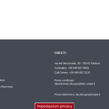
CONTATTI
via del Vescovado, 30 - 35141 Padova
Centralino: +39 049 827 8501
Call Centre: +39 049 827 3131
abus
Posta certificata:
dipartimento.dissgea@pec.unipd.it
 Riservata
Posta elettronica: dip.dissgea@unipd.it
Impostazioni privacy