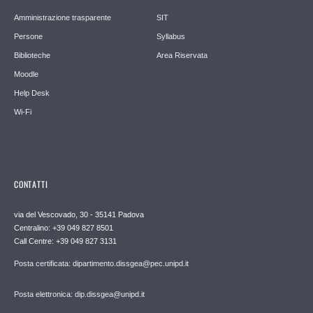
Amministrazione trasparente
SIT
Persone
Syllabus
Biblioteche
Area Riservata
Moodle
Help Desk
Wi-Fi
CONTATTI
via del Vescovado, 30 - 35141 Padova
Centralino: +39 049 827 8501
Call Centre: +39 049 827 3131
Posta certificata: dipartimento.dissgea@pec.unipd.it
Posta elettronica: dip.dissgea@unipd.it