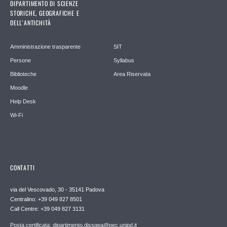
DIPARTIMENTO DI SCIENZE
STORICHE, GEOGRAFICHE E
DELL’ANTICHITÀ
Amministrazione trasparente
SIT
Persone
Syllabus
Biblioteche
Area Riservata
Moodle
Help Desk
Wi-Fi
CONTATTI
via del Vescovado, 30 - 35141 Padova
Centralino: +39 049 827 8501
Call Centre: +39 049 827 3131
Posta certificata: dipartimento.dissgea@pec.unipd.it