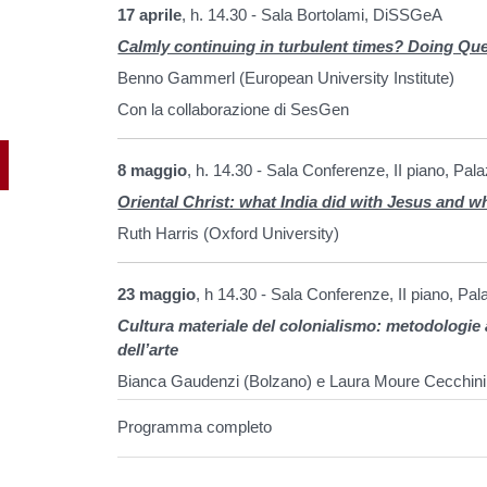
17 aprile
, h. 14.30 - Sala Bortolami, DiSSGeA
Calmly continuing in turbulent times? Doing Que
Benno Gammerl (European University Institute)
Con la collaborazione di SesGen
8 maggio
, h. 14.30 - Sala Conferenze, II piano, Pal
Oriental Christ: what India did with Jesus and wh
Ruth Harris
(Oxford University)
23 maggio
, h 14.30 - Sala Conferenze, II piano, Pal
Cultura materiale del colonialismo: metodologie a
dell’arte
Bianca Gaudenzi (Bolzano) e Laura Moure Cecchini
Programma completo