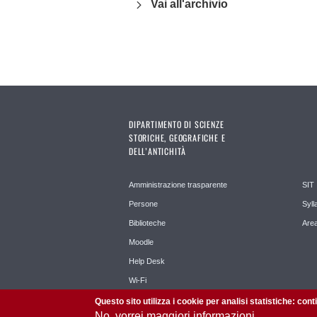
Vai all'archivio
DIPARTIMENTO DI SCIENZE
STORICHE, GEOGRAFICHE E
DELL’ANTICHITÀ
Amministrazione trasparente
SIT
Persone
Syll
Biblioteche
Area
Moodle
Help Desk
Wi-Fi
Questo sito utilizza i cookie per analisi statistiche: con
No, vorrei maggiori informazioni