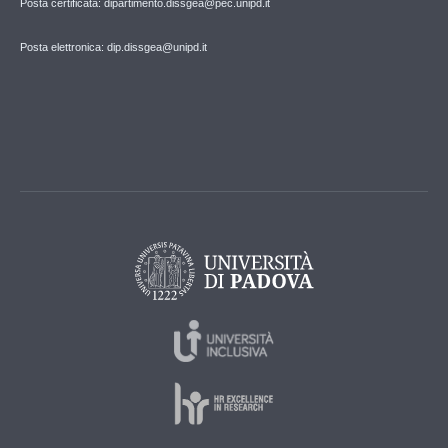
Posta certificata: dipartimento.dissgea@pec.unipd.it
Posta elettronica: dip.dissgea@unipd.it