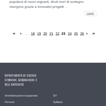
popolarsi di nuovi migranti, diruti muri di sostegno
risorgono grazie a innovativi progetti ...
Leggi
…
18
19
20
21
22
23
24
25
26
Pages
DIPARTIMENTO DI SCIENZE
STORICHE, GEOGRAFICHE E
DELL’ANTICHITÀ
Amministrazione trasparente
SIT
Persone
Syllabus