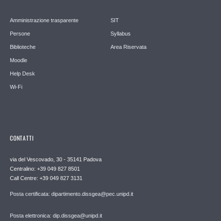
Amministrazione trasparente
SIT
Persone
Syllabus
Biblioteche
Area Riservata
Moodle
Help Desk
Wi-Fi
CONTATTI
via del Vescovado, 30 - 35141 Padova
Centralino: +39 049 827 8501
Call Centre: +39 049 827 3131
Posta certificata: dipartimento.dissgea@pec.unipd.it
Posta elettronica: dip.dissgea@unipd.it