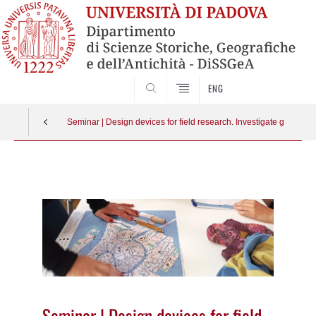
SEARCH
ENG
Seminar | Design devices for field research. Investigate geograph
Vai
al
contenuto
Seminar | Design devices for field