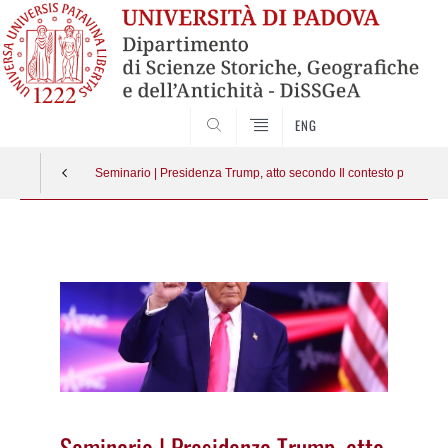
SEARCH
ENG
Seminario | Presidenza Trump, atto secondo Il contesto politico e 
Vai
al
contenuto
Seminario | Presidenza Trump, atto