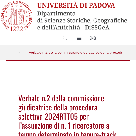
SEARCH
ENG
Verbale n.2 della commissione giudicatrice della procedura se
Vai
al
contenuto
Verbale n.2 della commissione
giudicatrice della procedura
selettiva 2024RTT05 per
l’assunzione di n. 1 ricercatore a
tempo determinato in tenure-track