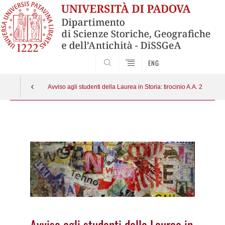
SEARCH
ENG
Avviso agli studenti della Laurea in Storia: tirocinio A.A. 2014/15 
Vai
al
contenuto
Avviso agli studenti della Laurea in