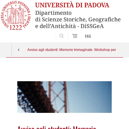
SEARCH
ENG
Avviso agli studenti: Memorie Immaginate. Workshop per la realiz
Vai
al
contenuto
Avviso agli studenti: Memorie