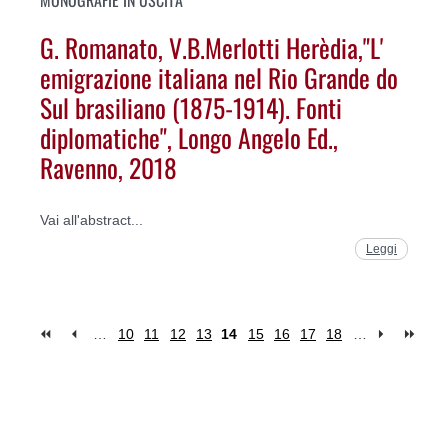
MONOGRAFIE IN USCITA
G. Romanato, V.B.Merlotti Herèdia,"L'
emigrazione italiana nel Rio Grande do
Sul brasiliano (1875-1914). Fonti
diplomatiche", Longo Angelo Ed.,
Ravenno, 2018
Vai all'abstract...
Leggi
…
10
11
12
13
14
15
16
17
18
…
Pages