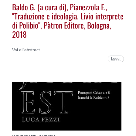
Baldo G. (a cura di), Pianezzola E.,
"Traduzione e ideologia. Livio interprete
di Polibio", Pàtron Editore, Bologna,
2018
Vai all'abstract...
Leggi