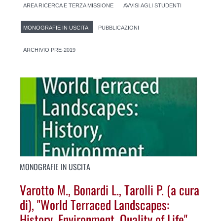
AREA RICERCA E TERZA MISSIONE
AVVISI AGLI STUDENTI
MONOGRAFIE IN USCITA
PUBBLICAZIONI
ARCHIVIO PRE-2019
MONOGRAFIE IN USCITA
Varotto M., Bonardi L., Tarolli P. (a cura
di), "World Terraced Landscapes:
History, Environment, Quality of Life",