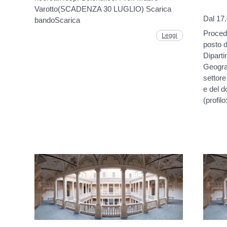
Varotto(SCADENZA 30 LUGLIO) Scarica
Dal 17
bandoScarica
Procedu
Leggi
posto d
Diparti
Geograf
settore
e del d
(profilo