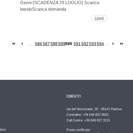
Giove'(SCADENZA 29 LUGLIO) Scarica
bandoScarica domanda
Leggi
…
586
587
588
589
590
591
592
593
594
…
CONTATTI
via del Vescovado, 30 - 35141 Padova
Centralino: +39 049 827 8501
Call Centre: +39 049 827 3131
abus
Posta certificata: