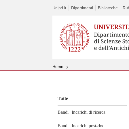
Unipd.it
Dipartimenti
Biblioteche
Rub
Home
Vai
al
contenuto
Tutte
Bandi | Incarichi di ricerca
Bandi | Incarichi post-doc