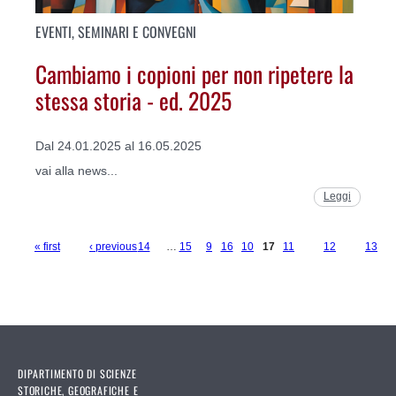
EVENTI, SEMINARI E CONVEGNI
Cambiamo i copioni per non ripetere la
stessa storia - ed. 2025
Dal 24.01.2025 al 16.05.2025
vai alla news...
Leggi
« first
‹ previous
14
…
15
9
16
10
17
11
12
13
Pages
DIPARTIMENTO DI SCIENZE
STORICHE, GEOGRAFICHE E