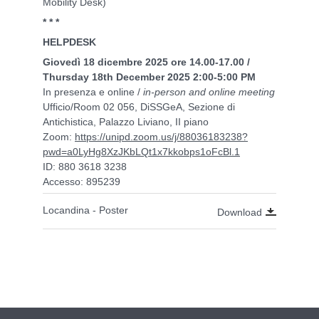
Mobility Desk)
* * *
HELPDESK
Giovedì 18 dicembre 2025 ore 14.00-17.00 /
Thursday 18th December 2025 2:00-5:00 PM
In presenza e online /
in-person and online meeting
Ufficio/Room 02 056, DiSSGeA, Sezione di
Antichistica, Palazzo Liviano, II piano
Zoom:
https://unipd.zoom.us/j/88036183238?
pwd=a0LyHg8XzJKbLQt1x7kkobps1oFcBl.1
ID: 880 3618 3238
Accesso: 895239
Locandina - Poster
Download