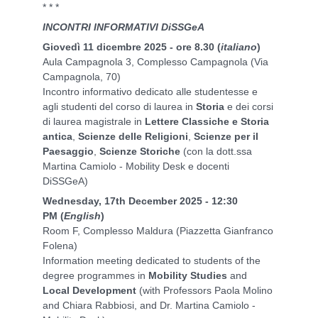
* * *
INCONTRI INFORMATIVI DiSSGeA
Giovedì 11 dicembre 2025
- ore 8.30
(
italiano
)
Aula Campagnola 3, Complesso Campagnola (Via
Campagnola, 70)
Incontro informativo dedicato alle studentesse e
agli studenti del corso di laurea in
Storia
e dei corsi
di laurea magistrale in
Lettere Classiche e Storia
antica
,
Scienze delle Religioni
,
Scienze per il
Paesaggio
,
Scienze Storiche
(con la dott.ssa
Martina Camiolo - Mobility Desk e docenti
DiSSGeA)
Wednesday
, 17th December 2025 -
12:30
PM
(
English
)
Room F, Complesso Maldura (Piazzetta Gianfranco
Folena)
Information meeting dedicated to students of the
degree programmes in
Mobility Studies
and
Local Development
(with Professors Paola Molino
and Chiara Rabbiosi, and Dr. Martina Camiolo -