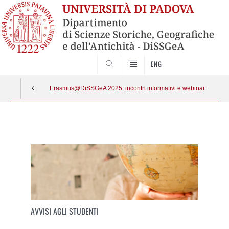
SEARCH
ENG
Erasmus@DiSSGeA 2025: incontri informativi e webinar
Vai
al
contenuto
AVVISI AGLI STUDENTI