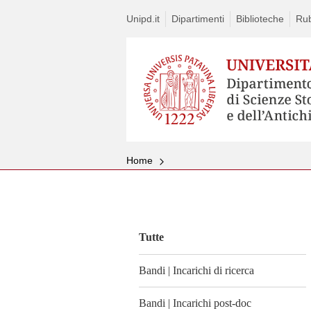
Unipd.it
Dipartimenti
Biblioteche
Rub
Home
Vai
al
contenuto
Tutte
Bandi | Incarichi di ricerca
Bandi | Incarichi post-doc