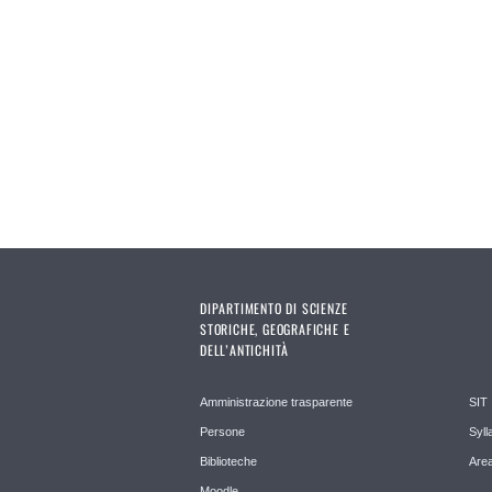
Pages
DIPARTIMENTO DI SCIENZE
STORICHE, GEOGRAFICHE E
DELL’ANTICHITÀ
Amministrazione trasparente
SIT
Persone
Syll
Biblioteche
Area
Moodle