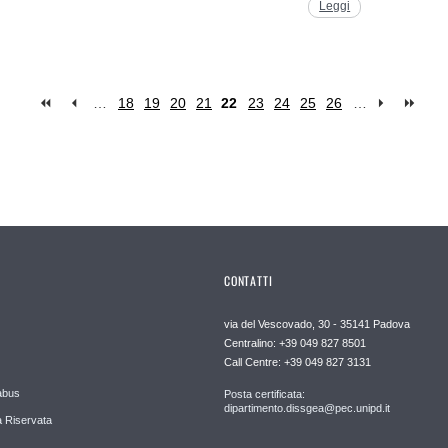
Leggi
…
18
19
20
21
22
23
24
25
26
…
CONTATTI
via del Vescovado, 30 - 35141 Padova
Centralino: +39 049 827 8501
Call Centre: +39 049 827 3131
abus
Posta certificata:
dipartimento.dissgea@pec.unipd.it
 Riservata