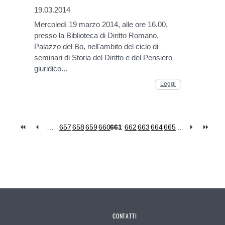
19.03.2014
Mercoledì 19 marzo 2014, alle ore 16.00,
presso la Biblioteca di Diritto Romano,
Palazzo del Bo, nell'ambito del ciclo di
seminari di Storia del Diritto e del Pensiero
giuridico...
Leggi
…
657
658
659
660
661
662
663
664
665
…
CONTATTI