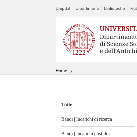
Unipd.it
Dipartimenti
Biblioteche
Rub
Home
Vai
al
contenuto
Tutte
Bandi | Incarichi di ricerca
Bandi | Incarichi post-doc