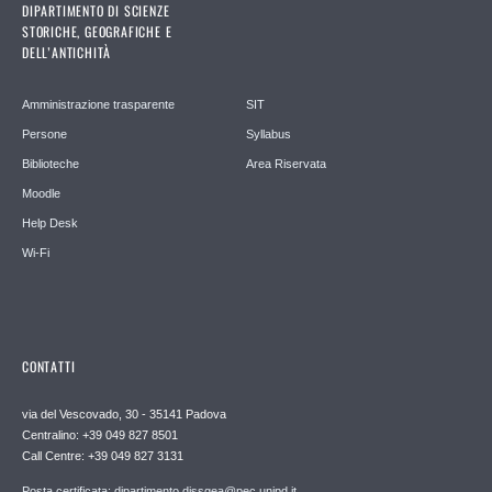
DIPARTIMENTO DI SCIENZE
STORICHE, GEOGRAFICHE E
DELL’ANTICHITÀ
Amministrazione trasparente
SIT
Persone
Syllabus
Biblioteche
Area Riservata
Moodle
Help Desk
Wi-Fi
CONTATTI
via del Vescovado, 30 - 35141 Padova
Centralino: +39 049 827 8501
Call Centre: +39 049 827 3131
Posta certificata: dipartimento.dissgea@pec.unipd.it