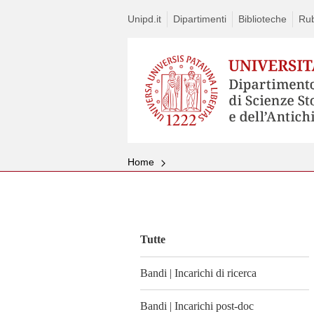
Unipd.it
Dipartimenti
Biblioteche
Rub
Home
Vai
al
contenuto
Tutte
Bandi | Incarichi di ricerca
Bandi | Incarichi post-doc