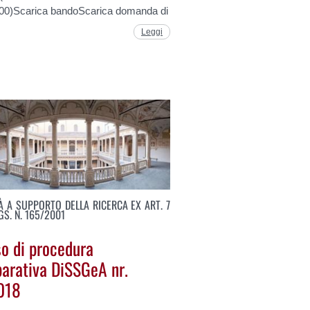
:00)Scarica bandoScarica domanda di
Leggi
TÀ A SUPPORTO DELLA RICERCA EX ART. 7
LGS. N. 165/2001
so di procedura
arativa DiSSGeA nr.
018