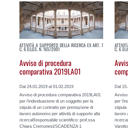
ATTIVITÀ A SUPPORTO DELLA RICERCA EX ART. 7
ATTIVI
C. 6 D.LGS. N. 165/2001
C. 6 D.
Avviso di procedura
Avvi
comparativa 2019LA01
comp
Dal 24.01.2019 al 01.02.2019
Dal 15
Avviso di procedura comparativa 2019LA01
Avviso
per l’individuazione di un soggetto per la
per l’i
stipula di un contratto per prestazione di
stipula
lavoro autonomo per attività di supporto alla
lavoro 
ricercaResponsabile scientifico: prof.ssa
ricerca
Chiara Cremonesi(SCADENZA 1
Varot