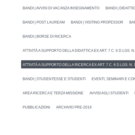
BANDI | AVVISI DI VACANZA INSEGNAMENTO
BANDI | DIDATTI
BANDI | POST LAUREAM
BANDI | VISITING PROFESSOR
BA
BANDI | BORSE DI RICERCA
ATTIVITÀ A SUPPORTO DELLA DIDATTICA EX ART. 7 C. 6 D.LGS. N.
ATTIVITÀ A SUPPORTO DELLA RICERCA EX ART. 7 C. 6 D.LGS. N. 
BANDI | STUDENTESSE E STUDENTI
EVENTI, SEMINARI E C
AREA RICERCA E TERZA MISSIONE
AVVISI AGLI STUDENTI
PUBBLICAZIONI
ARCHIVIO PRE-2019