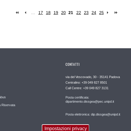
…
17
18
19
20
21
22
23
24
25
CONTATTI
via del Vescovado, 30 - 35141 Padova
Centralino: +39 049 827 8501
Call Centre: +39 049 827 3131
abus
Posta certificata:
dipartimento.dissgea@pec.unipd.it
 Riservata
Posta elettronica: dip.dissgea@unipd.it
Impostazioni privacy