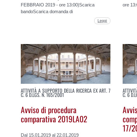
FEBBRAIO 2019 - ore 13:00)Scarica
ore 13
bandoScarica domanda di
Leggi
ATTIVITÀ A SUPPORTO DELLA RICERCA EX ART. 7
ATTIVI
C. 6 D.LGS. N. 165/2001
C. 6 D.
Avviso di procedura
Avvi
comparativa 2019LA02
comp
17/2
Dal 15.01.2019 al 22.01.2019